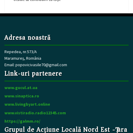
Adresa noastră
Repedea, nr.573/A
Maramureş, România
Email:
popovicivasile70@gmail.com
Link-uri partenere
www.gucul.at.ua
www.sinaptica.ro
www.livingbyart.online
www.vistiradio.radio12345.com
https://galmm.ro/
Grupul de Acțiune Locală Nord Est -Țara