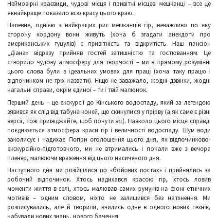
Неймовірні краєвиди, чудові місця і привітні місцеві мешканці – все це
якнайкраще показало всю красу цього краю.
Напевне, однією з найкращих рис мешканців гір, неважливо по яку
сторону кордону вони живуть (хоча б згадати анекдоти про
американських гуцулів) є привітність та відкритість. Наш пансіон
„Діана» відразу прийняв гостей затишністю та гостюванням. Це
створило чудову атмосферу для творчості – ми в прямому розумінні
цього слова були в ідеальних умовах для праці (хоча таку працю і
відпочинком не гріх назвати). Ніщо не заважало, жодні дзвінки, жодні
нагальні справи, окрім єдиної – ти і твій малюнок.
Перший день – це екскурсії до Кінського водоспаду, який за легендою
зявився як слід від табуна коней, що скинулися у прірву (а як саме є різні
версії, тож приїжджайте, щоб почути всі). Навколо цього місця справді
поєднюється атмосфера краси гір і величності водоспаду. Шум води
заколисує і надихає. Попри оголошення цього дня, як відпочинково-
екскурсійно-підготовчого, ми не втримались і почали вже з вечора
пленер, малюючи враження від цього насиченого дня.
Наступного дня ми розійшлися по «бойових постах» і прийнялись за
робочий відпочинок. Хтось надихався красою гір, хтось ловив
моменти життя в селі, хтось малював самих румунів на фоні етнічних
мотивів – одним словом, ніхто не залишився без натхнення. Ми
розписувались, але й творили, вчились одне в одного нових технік,
набували нових знань, нового бачення.