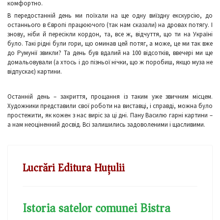
комфортно.
В передостанній день ми поїхали на ще одну виїздну екскурсію, до
останнього в Європі працюючого (так нам сказали) на дровах потягу. І
знову, ніби й пересікли кордон, та, все ж, відчуття, що ти на Україні
було. Такі рідні були гори, що оминав цей потяг, а може, це ми так вже
до Румунії звикли? Та день був вдалий на 100 відсотків, ввечері ми ще
домальовували (а хтось і до пізньої нічки, що ж поробиш, якщо муза не
відпускає) картини.
Останній день – закриття, прощання із таким уже звичним місцем.
Художники представили свої роботи на виставці, і справді, можна було
простежити, як кожен з нас виріс за ці дні. Пану Василю гарні картини –
а нам неоціненний досвід. Всі залишились задоволеними і щасливими.
Lucrări Editura Huțulii
Istoria satelor comunei Bistra