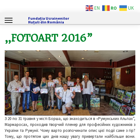
RO
EN
UK
Fundația Ucrainenilor
Huțuli din România
,,FOTOART 2016”
З 20 по 31 травня у місті Борша, що знаходиться в «Румунських Альпах”,
Мармаросах, проходив творчий пленер для професійних художників з
України та Румунії. Чому варто розпочинати опис цієї події саме з гір?
Тому, що протягом цих днів нашу увагу привертали найбільше вони.