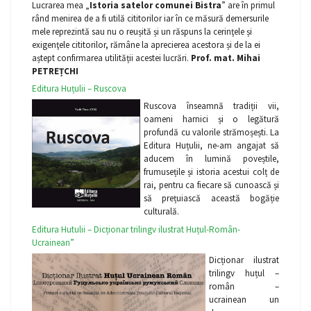
Lucrarea mea „
Istoria satelor comunei Bistra
” are în primul
rând menirea de a fi utilă cititorilor iar în ce măsură demersurile
mele reprezintă sau nu o reușită și un răspuns la cerinţele și
exigenţele cititorilor, rămâne la aprecierea acestora și de la ei
aștept confirmarea utilității acestei lucrări.
Prof. mat. Mihai
PETREȚCHI
Editura Huțulii – Ruscova
Ruscova înseamnă tradiții vii,
oameni harnici și o legătură
profundă cu valorile strămoșești. La
Editura Huțulii, ne-am angajat să
aducem în lumină poveștile,
frumusețile și istoria acestui colț de
rai, pentru ca fiecare să cunoască și
să prețuiască această bogăție
culturală.
Editura Hutulii – Dicționar trilingv ilustrat Huțul-Român-
Ucrainean”
Dicționar ilustrat
trilingv huțul –
român –
ucrainean un