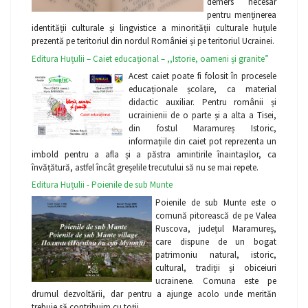
demers necesar
pentru menținerea
identității culturale și lingvistice a minorității culturale huțule
prezentă pe teritoriul din nordul României și pe teritoriul Ucrainei.
Editura Huțulii – Caiet educațional – ,,Istorie, oameni și granite”
Acest caiet poate fi folosit în procesele
educaționale școlare, ca material
didactic auxiliar. Pentru românii și
ucrainienii de o parte și a alta a Tisei,
din fostul Maramureș Istoric,
informațiile din caiet pot reprezenta un
imbold pentru a afla și a păstra amintirile înaintașilor, ca
învățătură, astfel încât greșelile trecutului să nu se mai repete.
Editura Huțulii - Poienile de sub Munte
Poienile de sub Munte este o
comună pitorească de pe Valea
Ruscova, județul Maramureș,
care dispune de un bogat
patrimoniu natural, istoric,
cultural, tradiții și obiceiuri
ucrainene. Comuna este pe
drumul dezvoltării, dar pentru a ajunge acolo unde merităn
trebuie să contribuim cu toții.