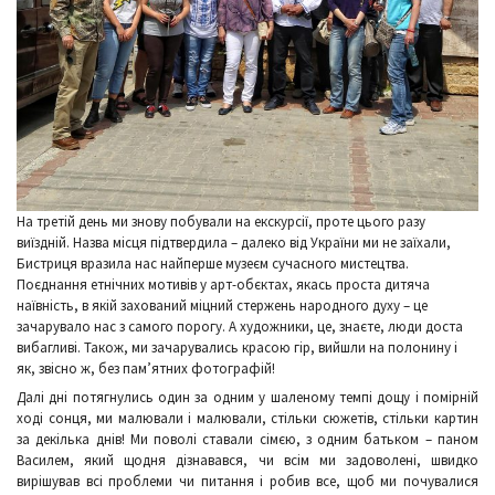
На третій день ми знову побували на екскурсії, проте цього разу
виїздній. Назва місця підтвердила – далеко від України ми не заїхали,
Бистриця вразила нас найперше музеєм сучасного мистецтва.
Поєднання етнічних мотивів у арт-обєктах, якась проста дитяча
наївність, в якій захований міцний стержень народного духу – це
зачарувало нас з самого порогу. А художники, це, знаєте, люди доста
вибагливі. Також, ми зачарувались красою гір, вийшли на полонину і
як, звісно ж, без пам’ятних фотографій!
Далі дні потягнулись один за одним у шаленому темпі дощу і помірній
ході сонця, ми малювали і малювали, стільки сюжетів, стільки картин
за декілька днів! Ми поволі ставали сімєю, з одним батьком – паном
Василем, який щодня дізнавався, чи всім ми задоволені, швидко
вирішував всі проблеми чи питання і робив все, щоб ми почувалися