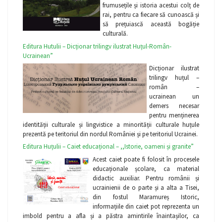
frumusețile și istoria acestui colț de
rai, pentru ca fiecare să cunoască și
să prețuiască această bogăție
culturală.
Editura Hutulii – Dicționar trilingv ilustrat Huțul-Român-
Ucrainean”
Dicționar ilustrat
trilingv huțul –
român –
ucrainean un
demers necesar
pentru menținerea
identității culturale și lingvistice a minorității culturale huțule
prezentă pe teritoriul din nordul României și pe teritoriul Ucrainei.
Editura Huțulii – Caiet educațional – ,,Istorie, oameni și granite”
Acest caiet poate fi folosit în procesele
educaționale școlare, ca material
didactic auxiliar. Pentru românii și
ucrainienii de o parte și a alta a Tisei,
din fostul Maramureș Istoric,
informațiile din caiet pot reprezenta un
imbold pentru a afla și a păstra amintirile înaintașilor, ca