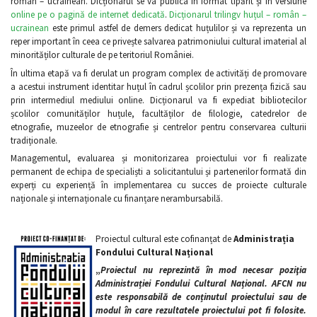
român – ucrainean. Dicționarul se va publica în format tipărit și în versiune
online pe o pagină de internet dedicată
.
Dicționarul trilingv huțul – român –
ucrainean
este primul astfel de demers dedicat huțulilor și va reprezenta un
reper important în ceea ce privește salvarea patrimoniului cultural imaterial al
minorităților culturale de pe teritoriul României.
În ultima etapă va fi derulat un program complex de activități de promovare
a acestui instrument identitar huțul în cadrul școlilor prin prezența fizică sau
prin intermediul mediului online. Dicționarul va fi expediat bibliotecilor
școlilor comunităților huțule, facultăților de filologie, catedrelor de
etnografie, muzeelor de etnografie și centrelor pentru conservarea culturii
tradiționale.
Managementul, evaluarea și monitorizarea proiectului vor fi realizate
permanent de echipa de specialiști a solicitantului și partenerilor formată din
experți cu experiență în implementarea cu succes de proiecte culturale
naționale și internaționale cu finanțare nerambursabilă.
Proiectul cultural este cofinanțat de
Administrația
Fondului Cultural Național
„
Proiectul nu reprezintă în mod necesar poziţia
Administrației Fondului Cultural Național. AFCN nu
este responsabilă de conținutul proiectului sau de
modul în care rezultatele proiectului pot fi folosite.