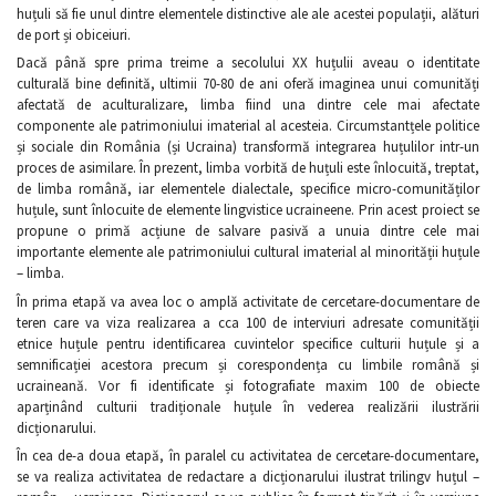
huțuli să fie unul dintre elementele distinctive ale ale acestei populații, alături
de port și obiceiuri.
Dacă până spre prima treime a secolului XX huțulii aveau o identitate
culturală bine definită, ultimii 70-80 de ani oferă imaginea unui comunități
afectată de aculturalizare, limba fiind una dintre cele mai afectate
componente ale patrimoniului imaterial al acesteia. Circumstantțele politice
și sociale din România (și Ucraina) transformă integrarea huțulilor intr-un
proces de asimilare. În prezent, limba vorbită de huțuli este înlocuită, treptat,
de limba română, iar elementele dialectale, specifice micro-comunităților
huțule, sunt înlocuite de elemente lingvistice ucraineene. Prin acest proiect se
propune o primă acțiune de salvare pasivă a unuia dintre cele mai
importante elemente ale patrimoniului cultural imaterial al minorității huțule
– limba.
În prima etapă va avea loc o amplă activitate de cercetare-documentare de
teren care va viza realizarea a cca 100 de interviuri adresate comunității
etnice huțule pentru identificarea cuvintelor specifice culturii huțule și a
semnificației acestora precum și corespondența cu limbile română și
ucraineană. Vor fi identificate și fotografiate maxim 100 de obiecte
aparținând culturii tradiționale huțule în vederea realizării ilustrării
dicționarului.
În cea de-a doua etapă, în paralel cu activitatea de cercetare-documentare,
se va realiza activitatea de redactare a dicționarului ilustrat trilingv huțul –