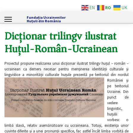
RO
EN
UK
Fundația Ucrainenilor
Huțuli din România
Dicționar trilingv ilustrat
Huțul-Român-Ucrainean
Proiectul propune realizarea unui dicționar ilustrat trilingv huțul – român –
ucrainean ca demers necesar pentru menținerea identității culturale și
lingvistice a minorității culturale huțule prezentă pe teritoriul din nordul
României ș
i
pe teritoriul
Ucrainei. Din
punct de
vedere
lingvistic,
huțulii
vorbesc o
limbă slavă, relativ asemănătoare cu ucraineana. Totuși, existența unor
cuvinte diferite și a unei pronunții specifice, fac astfel încât limba vorbită de