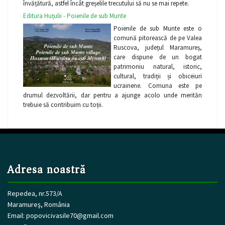
învățătură, astfel încât greșelile trecutului să nu se mai repete.
Editura Huțulii - Poienile de sub Munte
Poienile de sub Munte este o
comună pitorească de pe Valea
Ruscova, județul Maramureș,
care dispune de un bogat
patrimoniu natural, istoric,
cultural, tradiții și obiceiuri
ucrainene. Comuna este pe
drumul dezvoltării, dar pentru a ajunge acolo unde merităn
trebuie să contribuim cu toții.
Adresa noastră
Repedea, nr.573/A
Maramureş, România
Email:
popovicivasile70@gmail.com