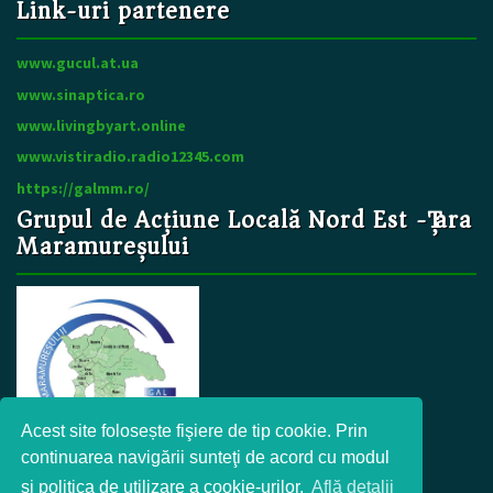
Link-uri partenere
www.gucul.at.ua
www.sinaptica.ro
www.livingbyart.online
www.vistiradio.radio12345.com
https://galmm.ro/
Grupul de Acțiune Locală Nord Est -Țara
Maramureșului
Acest site folosește fişiere de tip cookie. Prin
continuarea navigării sunteţi de acord cu modul
şi politica de utilizare a cookie-urilor.
Află detalii