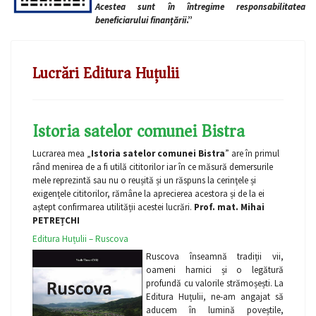
Acestea sunt în întregime responsabilitatea
beneficiarului finanțării
.”
Lucrări Editura Huțulii
Istoria satelor comunei Bistra
Lucrarea mea „
Istoria satelor comunei Bistra
” are în primul
rând menirea de a fi utilă cititorilor iar în ce măsură demersurile
mele reprezintă sau nu o reușită și un răspuns la cerinţele și
exigenţele cititorilor, rămâne la aprecierea acestora și de la ei
aștept confirmarea utilității acestei lucrări.
Prof. mat. Mihai
PETREȚCHI
Editura Huțulii – Ruscova
Ruscova înseamnă tradiții vii,
oameni harnici și o legătură
profundă cu valorile strămoșești. La
Editura Huțulii, ne-am angajat să
aducem în lumină poveștile,